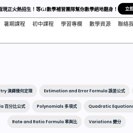
立
 課程現正火熱招生！等GJ數學補習團隊幫你數學絕地翻身！
暑期課程
初中課程
學習專欄
數學資源
聯絡
metry 演繹幾何定理
Estimation and Error Formula 誤差公式
mula 百分比公式
Polynomials 多項式
Quadratic Equatio
Rate and Ratio Formula 率與比
Variations 變分