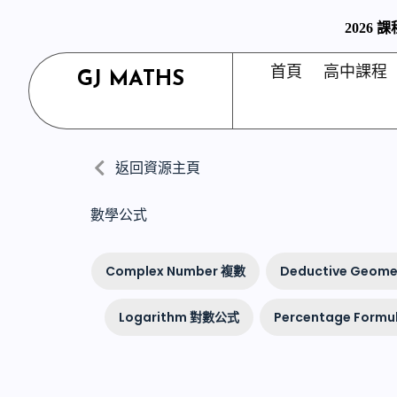
S
2026
k
i
p
首頁
高中課程
GJ MATHS
t
o
c
o
n
t
返回資源主頁
e
n
t
數學公式
Complex Number 複數
Deductive Geo
Logarithm 對數公式
Percentage For