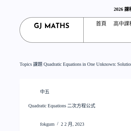
S
2026
k
i
p
首頁
高中課
GJ MATHS
t
o
c
o
n
t
e
n
Topics 課題
Quadratic Equations in One Unknown: 
t
中五
Quadratic Equations 二次方程公式
fokgum
2 2 月, 2023