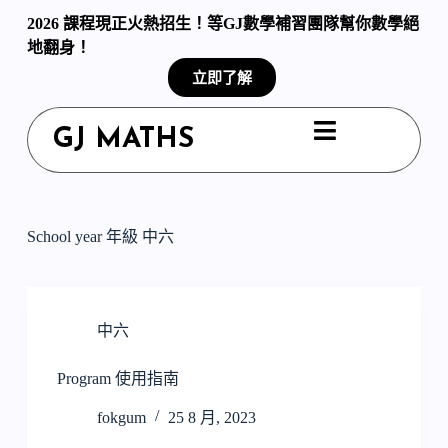
S
2026 課程現正火熱招生！等GJ數學補習團隊幫你數學絕
k
地翻身！
i
p
立即了解
t
o
c
GJ MATHS
o
n
t
e
n
t
School year 年級
中六
中六
Program 使用指南
fokgum
25 8 月, 2023