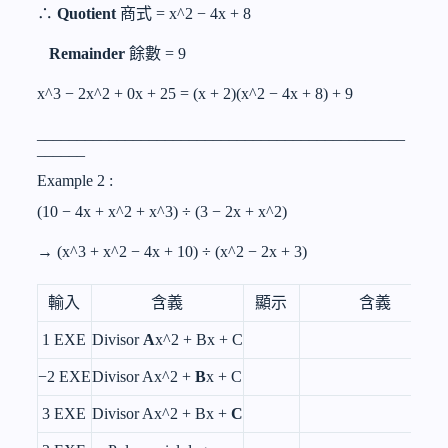
∴
Quotient
商式 =
x^2 − 4x
+ 8
Remainder
餘數 = 9
x^3 − 2x^2 + 0x
+ 25 = (x + 2)(
x^2 − 4x
+ 8) + 9
______________________________________________
______
Example 2 :
(10 − 4x +
x^2
+
x^3
) ÷ (3 − 2x +
x^2
)
→ (
x^3 + x^2 − 4x
+ 10) ÷ (
x^2 − 2x
+ 3)
輸入
含義
顯示
含義
1 EXE
Divisor
A
x^2
+ Bx + C
−2 EXE
Divisor A
x^2
+
B
x + C
3 EXE
Divisor A
x^2
+ Bx +
C