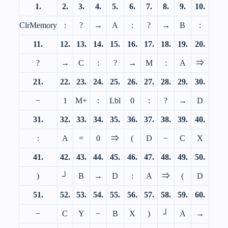
1.
2.
3.
4.
5.
6.
7.
8.
9.
10.
ClrMemory
:
?
→
A
:
?
→
B
:
11.
12.
13.
14.
15.
16.
17.
18.
19.
20.
?
→
C
:
?
→
M
:
A
⇒
21.
22.
23.
24.
25.
26.
27.
28.
29.
30.
−
1
M+
:
Lbl
0
:
?
→
D
31.
32.
33.
34.
35.
36.
37.
38.
39.
40.
:
A
=
0
⇒
(
D
−
C
X
41.
42.
43.
44.
45.
46.
47.
48.
49.
50.
)
┘
B
→
D
:
A
⇒
(
D
51.
52.
53.
54.
55.
56.
57.
58.
59.
60.
−
C
Y
−
B
X
)
┘
A
→