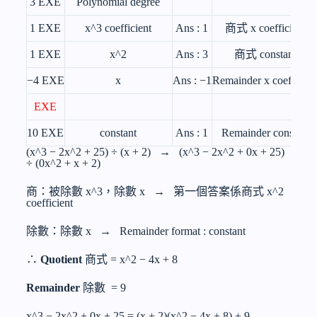
3 EXE
Polynomial degree
1 EXE
x^3
coefficient
Ans : 1
商式 x coefficient
1 EXE
x^2
Ans : 3
商式 constant
−4 EXE
x
Ans : −1
Remainder x coefficien
EXE
10 EXE
constant
Ans : 1
Remainder constant
(
x^3 − 2x^2
+ 25) ÷ (x + 2) → (
x^3 − 2x^2 + 0x
+ 25)
÷ (0
x^2 + x
+ 2)
商：被除數
x^3
，除數 x → 第一個答案係商式
x^2
coefficient
除數：除數 x → Remainder format : constant
∴
Quotient
商式 =
x^2 − 4x
+ 8
Remainder
除數 = 9
x^3 − 2x^2 + 0x
+ 25 = (x + 2)(
x^2 − 4x
+ 8) + 9