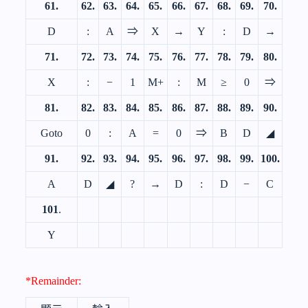
61.
62.
63.
64.
65.
66.
67.
68.
69.
70.
D
:
A
⇒
X
→
Y
:
D
→
71.
72.
73.
74.
75.
76.
77.
78.
79.
80.
X
:
−
1
M+
:
M
≥
0
⇒
81.
82.
83.
84.
85.
86.
87.
88.
89.
90.
Goto
0
:
A
=
0
⇒
B
D
◢
91.
92.
93.
94.
95.
96.
97.
98.
99.
100.
A
D
◢
?
→
D
:
D
−
C
101
.
Y
*Remainder: