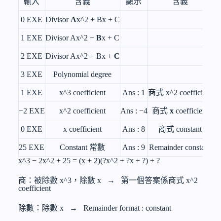
輸入
含義
顯示
含義
0 EXE
Divisor
A
x^2
+ Bx + C
1 EXE
Divisor A
x^2
+
B
x + C
2 EXE
Divisor A
x^2
+ Bx +
C
3 EXE
Polynomial degree
1 EXE
x^3
coefficient
Ans : 1
商式
x^2
coefficient
−2 EXE
x^2
coefficient
Ans : −4
商式
x
coefficient
0 EXE
x coefficient
Ans : 8
商式 constant
25 EXE
Constant 常數
Ans : 9
Remainder constant
x^3 − 2x^2
+ 25 = (x + 2)(?
x^2
+ ?x + ?) + ?
商：被除數
x^3
，除數 x → 第一個答案係商式
x^2
coefficient
除數：除數 x → Remainder format : constant