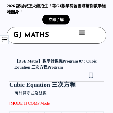
S
2026 課程現正火熱招生！等GJ數學補習團隊幫你數學絕
k
地翻身！
i
p
立即了解
t
o
c
GJ MATHS
o
n
t
e
n
t
【DSE Maths】數學計數機Program 07 : Cubic
Equation 三次方程Program
Cubic Equation 三次方程
→ 可計算商式及餘數
[MODE 1] COMP Mode