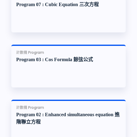
Program 07 : Cubic Equation 三次方程
計數機 Program
Program 03 : Cos Formula 餘弦公式
計數機 Program
Program 02 : Enhanced simultaneous equation 進
階聯立方程