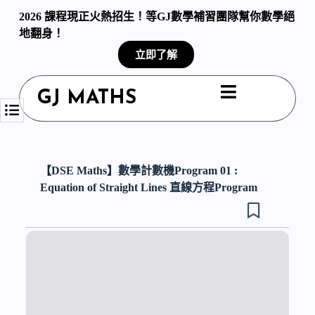
S
2026 課程現正火熱招生！等GJ數學補習團隊幫你數學絕
k
地翻身！
i
p
立即了解
t
o
c
GJ MATHS
o
n
t
e
n
t
【DSE Maths】數學計數機Program 01 :
Equation of Straight Lines 直線方程Program