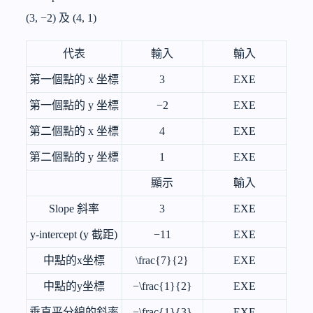
(3, −2) 及 (4, 1)
代表
輸入
輸入
第一個點的 x 坐標
3
EXE
第一個點的 y 坐標
−2
EXE
第二個點的 x 坐標
4
EXE
第二個點的 y 坐標
1
EXE
顯示
輸入
Slope 斜率
3
EXE
y-intercept (y 截距)
−11
EXE
中點的x坐標
\frac{7}{2}
EXE
中點的y坐標
−
\frac{1}{2}
EXE
垂直平分線的斜率
−
\frac{1}{3}
EXE