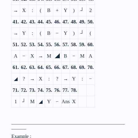
→
X
:
(
B
+
Y
)
┘
2
41.
42.
43.
44.
45.
46.
47.
48.
49.
50.
→
Y
:
(
B
−
Y
)
┘
(
51.
52.
53.
54.
55.
56.
57.
58.
59.
60.
A
−
X
→
M
◢
B
−
M
A
61.
62.
63.
64.
65.
66.
67.
68.
69.
70.
◢
?
→
X
:
?
→
Y
:
−
71.
72.
73.
74.
75.
76.
77.
78.
1
┘
M
◢
Y
−
Ans
X
______________________________________________
______
Example :